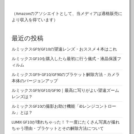
（Amazonのアソシエイトとして、当メディアは適格販売に
より収入を得ています）
最近の投稿
ルミックスGF9/GF10の望遠レンズ・おススメ４本はこれ
ルミックスGF10を購入したら最初に行う儀式・液晶保護フ
ィルム
ルミックスGF9･GF10/GF90のブラケット解除方法・カメラ
本体のバージョンアップ
ルミックスGF9/GF10/GF90｜最高に写りがよい望遠ズーム
レンズは？
ルミックスGF10の撮影お助け機能「iDレンジコントロー
ル」とは？
LUMIX GF10が壊れちゃった！？一度にたくさん写真が撮れ
ちゃう理由・ブラケットとその解除方法について