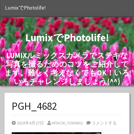
S
LumixでPhotolife!
LumixでPhotolife!
LUMIXルミックスカメラでステキな
写真を撮るためのコツをご紹介して
ます。難しく考えなくてもOK！いろ
いろチャレンジしましょう(^^)
PGH_4682
Posted on
Posted by
2018年4月27日
HITACHI_TOKIWA1
コメントする