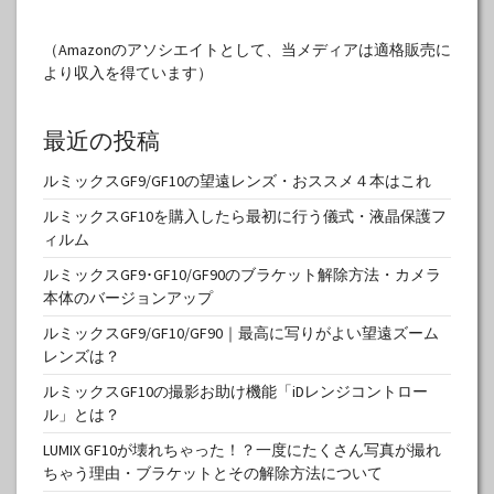
（Amazonのアソシエイトとして、当メディアは適格販売に
より収入を得ています）
最近の投稿
ルミックスGF9/GF10の望遠レンズ・おススメ４本はこれ
ルミックスGF10を購入したら最初に行う儀式・液晶保護フ
ィルム
ルミックスGF9･GF10/GF90のブラケット解除方法・カメラ
本体のバージョンアップ
ルミックスGF9/GF10/GF90｜最高に写りがよい望遠ズーム
レンズは？
ルミックスGF10の撮影お助け機能「iDレンジコントロー
ル」とは？
LUMIX GF10が壊れちゃった！？一度にたくさん写真が撮れ
ちゃう理由・ブラケットとその解除方法について