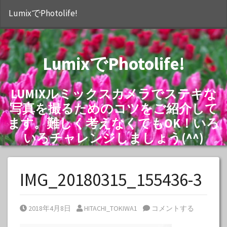
S
LumixでPhotolife!
LumixでPhotolife!
LUMIXルミックスカメラでステキな
写真を撮るためのコツをご紹介して
ます。難しく考えなくてもOK！いろ
いろチャレンジしましょう(^^)
IMG_20180315_155436-3
Posted on
Posted by
2018年4月8日
HITACHI_TOKIWA1
コメントする