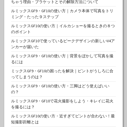
ちゃう理由・ブラケットとその解除方法について
ルミックスGF9・GF10の使い方｜カメラ本体で写真をトリ
ミング・たった９ステップ
ルミックスGF10の使い方｜イルカショーを撮るときの８つ
のポイント
ルミックスGF10で使っているピークデザインの新しいV4ア
ンカーが届いた
ルミックスGF9・GF10の使い方｜背景をぼかして写真を撮
るには
ミックスGF9・GF10の困ったを解決｜ピントがうしろに合
ってしまうのは？
ルミックスGF9・GF10の使い方・三脚はどう使えばいい
の？
ルミックスGF9・GF10で花火撮影をしよう・キレイに花火
を撮るには？
ルミックスGF10の使い方・近すぎてピントが合わない！最
短撮影距離とは