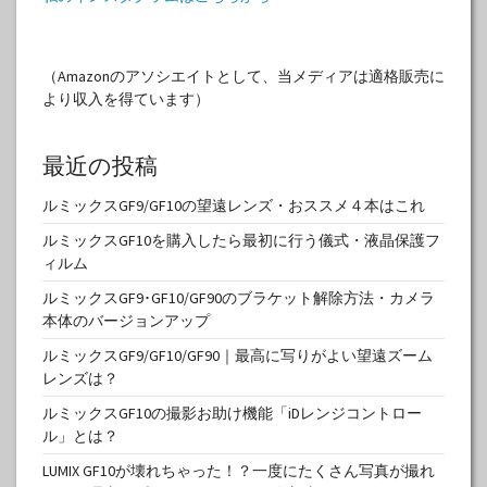
（Amazonのアソシエイトとして、当メディアは適格販売に
より収入を得ています）
最近の投稿
ルミックスGF9/GF10の望遠レンズ・おススメ４本はこれ
ルミックスGF10を購入したら最初に行う儀式・液晶保護フ
ィルム
ルミックスGF9･GF10/GF90のブラケット解除方法・カメラ
本体のバージョンアップ
ルミックスGF9/GF10/GF90｜最高に写りがよい望遠ズーム
レンズは？
ルミックスGF10の撮影お助け機能「iDレンジコントロー
ル」とは？
LUMIX GF10が壊れちゃった！？一度にたくさん写真が撮れ