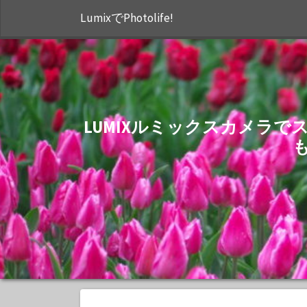
LumixでPhotolife!
LUMIXルミックスカメラ