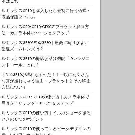
本はこれ
ルミックスGF10を購入したら最初に行う儀式・
液晶保護フィルム
ルミックスGF9･GF10/GF90のブラケット解除方
法・カメラ本体のバージョンアップ
ルミックスGF9/GF10/GF90｜最高に写りがよい
望遠ズームレンズは？
ルミックスGF10の撮影お助け機能「iDレンジコ
ントロール」とは？
LUMIX GF10が壊れちゃった！？一度にたくさん
写真が撮れちゃう理由・ブラケットとその解除
方法について
ルミックスGF9・GF10の使い方｜カメラ本体で
写真をトリミング・たった９ステップ
ルミックスGF10の使い方｜イルカショーを撮る
ときの８つのポイント
ルミックスGF10で使っているピークデザインの
新しいV4アンカーが届いた