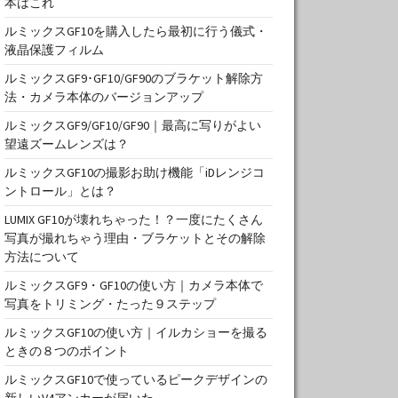
本はこれ
ルミックスGF10を購入したら最初に行う儀式・
液晶保護フィルム
ルミックスGF9･GF10/GF90のブラケット解除方
法・カメラ本体のバージョンアップ
ルミックスGF9/GF10/GF90｜最高に写りがよい
望遠ズームレンズは？
ルミックスGF10の撮影お助け機能「iDレンジコ
ントロール」とは？
LUMIX GF10が壊れちゃった！？一度にたくさん
写真が撮れちゃう理由・ブラケットとその解除
方法について
ルミックスGF9・GF10の使い方｜カメラ本体で
写真をトリミング・たった９ステップ
ルミックスGF10の使い方｜イルカショーを撮る
ときの８つのポイント
ルミックスGF10で使っているピークデザインの
新しいV4アンカーが届いた