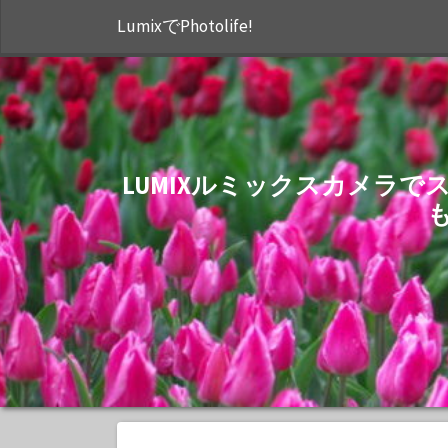
LumixでPhotolife!
LUMIXルミックスカメラ