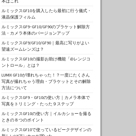
本はこれ
ルミックスGF10を購入したら最初に行う儀式・
液晶保護フィルム
ルミックスGF9･GF10/GF90のブラケット解除方
法・カメラ本体のバージョンアップ
ルミックスGF9/GF10/GF90｜最高に写りがよい
望遠ズームレンズは？
ルミックスGF10の撮影お助け機能「iDレンジコ
ントロール」とは？
LUMIX GF10が壊れちゃった！？一度にたくさん
写真が撮れちゃう理由・ブラケットとその解除
方法について
ルミックスGF9・GF10の使い方｜カメラ本体で
写真をトリミング・たった９ステップ
ルミックスGF10の使い方｜イルカショーを撮る
ときの８つのポイント
ルミックスGF10で使っているピークデザインの
新しいV4アンカーが届いた