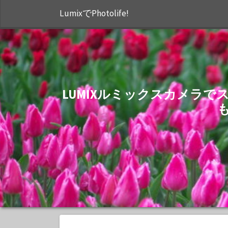
LumixでPhotolife!
LUMIXルミックスカメラ