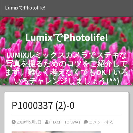
S
LumixでPhotolife!
LumixでPhotolife!
LUMIXルミックスカメラでステキな
写真を撮るためのコツをご紹介して
ます。難しく考えなくてもOK！いろ
いろチャレンジしましょう(^^)
P1000337 (2)-0
Posted on
Posted by
2018年5月5日
HITACHI_TOKIWA1
コメントする