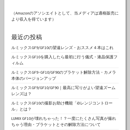
（Amazonのアソシエイトとして、当メディアは適格販売に
より収入を得ています）
最近の投稿
ルミックスGF9/GF10の望遠レンズ・おススメ４本はこれ
ルミックスGF10を購入したら最初に行う儀式・液晶保護フ
ィルム
ルミックスGF9･GF10/GF90のブラケット解除方法・カメラ
本体のバージョンアップ
ルミックスGF9/GF10/GF90｜最高に写りがよい望遠ズーム
レンズは？
ルミックスGF10の撮影お助け機能「iDレンジコントロー
ル」とは？
LUMIX GF10が壊れちゃった！？一度にたくさん写真が撮れ
ちゃう理由・ブラケットとその解除方法について