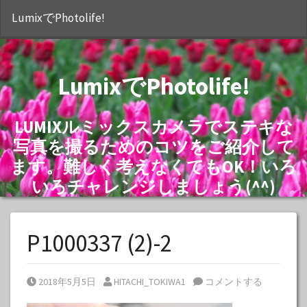
S
LumixでPhotolife!
LumixでPhotolife!
LUMIXルミックスカメラでステキな
写真を撮るためのコツをご紹介して
ます。難しく考えなくてもOK！いろ
いろチャレンジしましょう(^^)
P1000337 (2)-2
Posted on
Posted by
2018年5月5日
HITACHI_TOKIWA1
コメントする