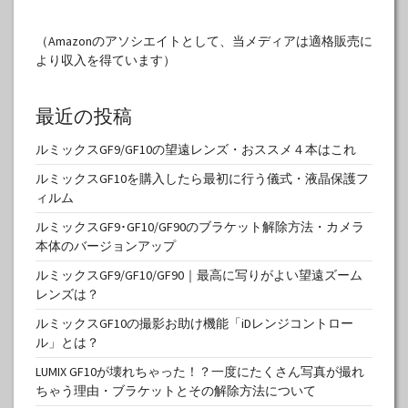
（Amazonのアソシエイトとして、当メディアは適格販売に
より収入を得ています）
最近の投稿
ルミックスGF9/GF10の望遠レンズ・おススメ４本はこれ
ルミックスGF10を購入したら最初に行う儀式・液晶保護フ
ィルム
ルミックスGF9･GF10/GF90のブラケット解除方法・カメラ
本体のバージョンアップ
ルミックスGF9/GF10/GF90｜最高に写りがよい望遠ズーム
レンズは？
ルミックスGF10の撮影お助け機能「iDレンジコントロー
ル」とは？
LUMIX GF10が壊れちゃった！？一度にたくさん写真が撮れ
ちゃう理由・ブラケットとその解除方法について