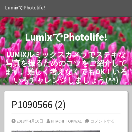
S
LumixでPhotolife!
LumixでPhotolife!
LUMIXルミックスカメラでステキな
写真を撮るためのコツをご紹介して
ます。難しく考えなくてもOK！いろ
いろチャレンジしましょう(^^)
P1090566 (2)
Posted on
Posted by
2018年4月10日
HITACHI_TOKIWA1
コメントする