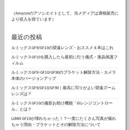
（Amazonのアソシエイトとして、当メディアは適格販売に
より収入を得ています）
最近の投稿
ルミックスGF9/GF10の望遠レンズ・おススメ４本はこれ
ルミックスGF10を購入したら最初に行う儀式・液晶保護フ
ィルム
ルミックスGF9･GF10/GF90のブラケット解除方法・カメラ
本体のバージョンアップ
ルミックスGF9/GF10/GF90｜最高に写りがよい望遠ズーム
レンズは？
ルミックスGF10の撮影お助け機能「iDレンジコントロー
ル」とは？
LUMIX GF10が壊れちゃった！？一度にたくさん写真が撮れ
ちゃう理由・ブラケットとその解除方法について