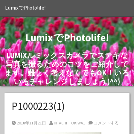
S
LumixでPhotolife!
LumixでPhotolife!
LUMIXルミックスカメラでステキな
写真を撮るためのコツをご紹介して
ます。難しく考えなくてもOK！いろ
いろチャレンジしましょう(^^)
P1000223(1)
Posted on
Posted by
2018年11月21日
HITACHI_TOKIWA1
コメントする