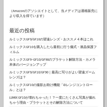
（Amazonのアソシエイトとして、当メディアは適格販売に
より収入を得ています）
最近の投稿
ルミックスGF9/GF10の望遠レンズ・おススメ４本はこれ
ルミックスGF10を購入したら最初に行う儀式・液晶保護フ
ィルム
ルミックスGF9･GF10/GF90のブラケット解除方法・カメラ
本体のバージョンアップ
ルミックスGF9/GF10/GF90｜最高に写りがよい望遠ズーム
レンズは？
ルミックスGF10の撮影お助け機能「iDレンジコントロー
ル」とは？
LUMIX GF10が壊れちゃった！？一度にたくさん写真が撮れ
ちゃう理由・ブラケットとその解除方法について