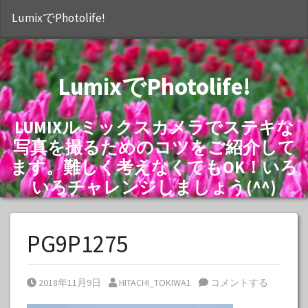
S
LumixでPhotolife!
LumixでPhotolife!
LUMIXルミックスカメラでステキな
写真を撮るためのコツをご紹介して
ます。難しく考えなくてもOK！いろ
いろチャレンジしましょう(^^)
PG9P1275
Posted on
Posted by
2018年11月9日
HITACHI_TOKIWA1
コメントする