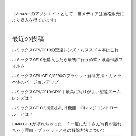
（Amazonのアソシエイトとして、当メディアは適格販売に
より収入を得ています）
最近の投稿
ルミックスGF9/GF10の望遠レンズ・おススメ４本はこれ
ルミックスGF10を購入したら最初に行う儀式・液晶保護フ
ィルム
ルミックスGF9･GF10/GF90のブラケット解除方法・カメラ
本体のバージョンアップ
ルミックスGF9/GF10/GF90｜最高に写りがよい望遠ズーム
レンズは？
ルミックスGF10の撮影お助け機能「iDレンジコントロー
ル」とは？
LUMIX GF10が壊れちゃった！？一度にたくさん写真が撮れ
ちゃう理由・ブラケットとその解除方法について