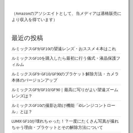
（Amazonのアソシエイトとして、当メディアは適格販売に
より収入を得ています）
最近の投稿
ルミックスGF9/GF10の望遠レンズ・おススメ４本はこれ
ルミックスGF10を購入したら最初に行う儀式・液晶保護フ
ィルム
ルミックスGF9･GF10/GF90のブラケット解除方法・カメラ
本体のバージョンアップ
ルミックスGF9/GF10/GF90｜最高に写りがよい望遠ズーム
レンズは？
ルミックスGF10の撮影お助け機能「iDレンジコントロー
ル」とは？
LUMIX GF10が壊れちゃった！？一度にたくさん写真が撮れ
ちゃう理由・ブラケットとその解除方法について