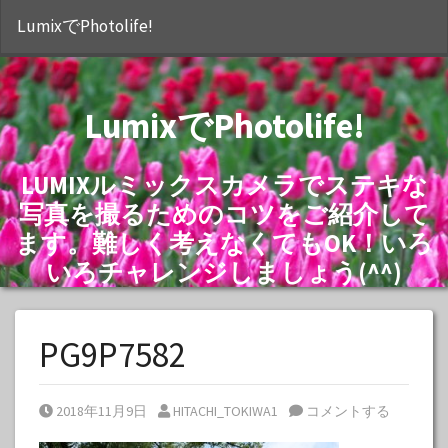
S
LumixでPhotolife!
LumixでPhotolife!
LUMIXルミックスカメラでステキな
写真を撮るためのコツをご紹介して
ます。難しく考えなくてもOK！いろ
いろチャレンジしましょう(^^)
PG9P7582
Posted on
Posted by
2018年11月9日
HITACHI_TOKIWA1
コメントする