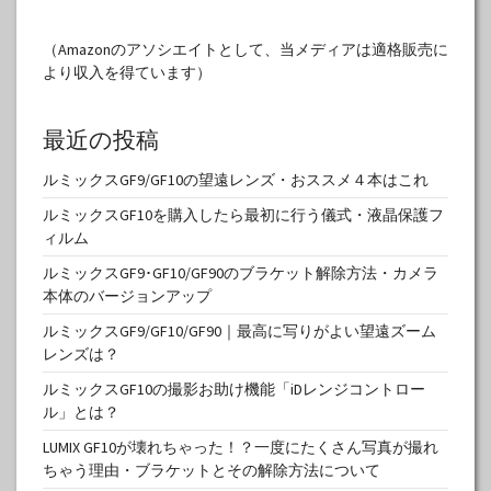
（Amazonのアソシエイトとして、当メディアは適格販売に
より収入を得ています）
最近の投稿
ルミックスGF9/GF10の望遠レンズ・おススメ４本はこれ
ルミックスGF10を購入したら最初に行う儀式・液晶保護フ
ィルム
ルミックスGF9･GF10/GF90のブラケット解除方法・カメラ
本体のバージョンアップ
ルミックスGF9/GF10/GF90｜最高に写りがよい望遠ズーム
レンズは？
ルミックスGF10の撮影お助け機能「iDレンジコントロー
ル」とは？
LUMIX GF10が壊れちゃった！？一度にたくさん写真が撮れ
ちゃう理由・ブラケットとその解除方法について