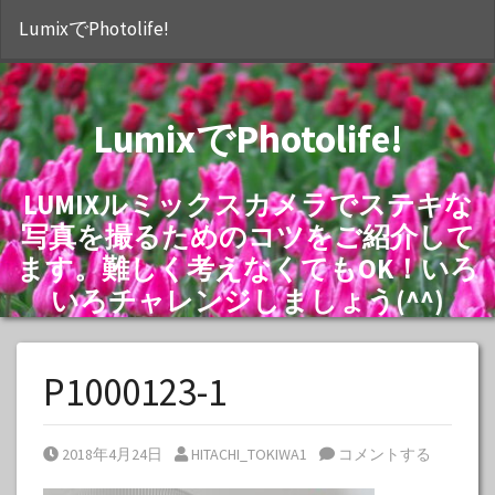
S
LumixでPhotolife!
LumixでPhotolife!
LUMIXルミックスカメラでステキな
写真を撮るためのコツをご紹介して
ます。難しく考えなくてもOK！いろ
いろチャレンジしましょう(^^)
P1000123-1
Posted on
Posted by
2018年4月24日
HITACHI_TOKIWA1
コメントする