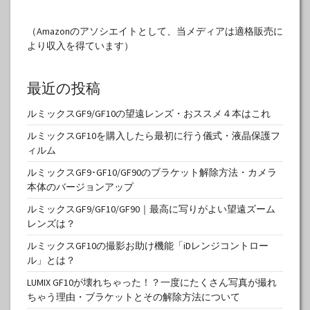
（Amazonのアソシエイトとして、当メディアは適格販売に
より収入を得ています）
最近の投稿
ルミックスGF9/GF10の望遠レンズ・おススメ４本はこれ
ルミックスGF10を購入したら最初に行う儀式・液晶保護フ
ィルム
ルミックスGF9･GF10/GF90のブラケット解除方法・カメラ
本体のバージョンアップ
ルミックスGF9/GF10/GF90｜最高に写りがよい望遠ズーム
レンズは？
ルミックスGF10の撮影お助け機能「iDレンジコントロー
ル」とは？
LUMIX GF10が壊れちゃった！？一度にたくさん写真が撮れ
ちゃう理由・ブラケットとその解除方法について