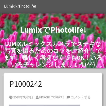
S
LumixでPhotolife!
LumixでPhotolife!
LUMIXルミックスカメラでステキな
写真を撮るためのコツをご紹介して
ます。難しく考えなくてもOK！いろ
いろチャレンジしましょう(^^)
P1000242
Posted on
Posted by
2018年5月3日
HITACHI_TOKIWA1
コメントする