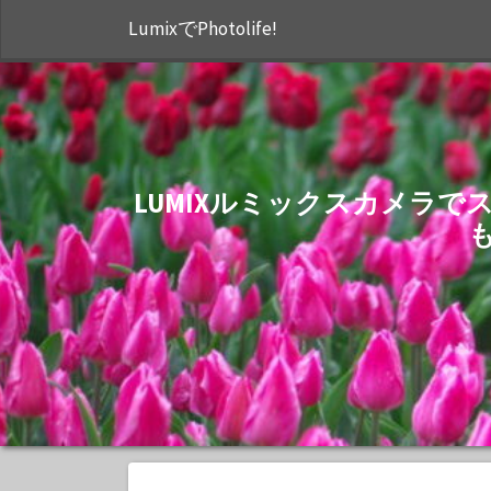
LumixでPhotolife!
LUMIXルミックスカメラ