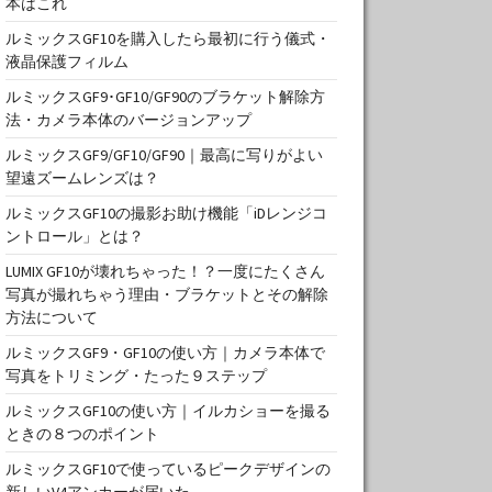
本はこれ
ルミックスGF10を購入したら最初に行う儀式・
液晶保護フィルム
ルミックスGF9･GF10/GF90のブラケット解除方
法・カメラ本体のバージョンアップ
ルミックスGF9/GF10/GF90｜最高に写りがよい
望遠ズームレンズは？
ルミックスGF10の撮影お助け機能「iDレンジコ
ントロール」とは？
LUMIX GF10が壊れちゃった！？一度にたくさん
写真が撮れちゃう理由・ブラケットとその解除
方法について
ルミックスGF9・GF10の使い方｜カメラ本体で
写真をトリミング・たった９ステップ
ルミックスGF10の使い方｜イルカショーを撮る
ときの８つのポイント
ルミックスGF10で使っているピークデザインの
新しいV4アンカーが届いた