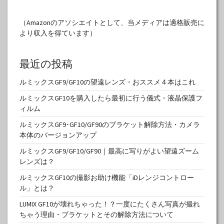
（Amazonのアソシエイトとして、当メディアは適格販売に
より収入を得ています）
最近の投稿
ルミックスGF9/GF10の望遠レンズ・おススメ４本はこれ
ルミックスGF10を購入したら最初に行う儀式・液晶保護フ
ィルム
ルミックスGF9･GF10/GF90のブラケット解除方法・カメラ
本体のバージョンアップ
ルミックスGF9/GF10/GF90｜最高に写りがよい望遠ズーム
レンズは？
ルミックスGF10の撮影お助け機能「iDレンジコントロー
ル」とは？
LUMIX GF10が壊れちゃった！？一度にたくさん写真が撮れ
ちゃう理由・ブラケットとその解除方法について