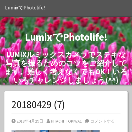
S
LumixでPhotolife!
LumixでPhotolife!
LUMIXルミックスカメラでステキな
写真を撮るためのコツをご紹介して
ます。難しく考えなくてもOK！いろ
いろチャレンジしましょう(^^)
20180429 (7)
Posted on
Posted by
2018年4月29日
HITACHI_TOKIWA1
コメントする