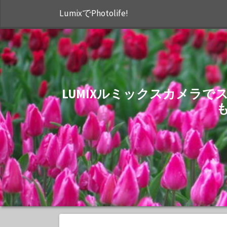
LumixでPhotolife!
LUMIXルミックスカメラ