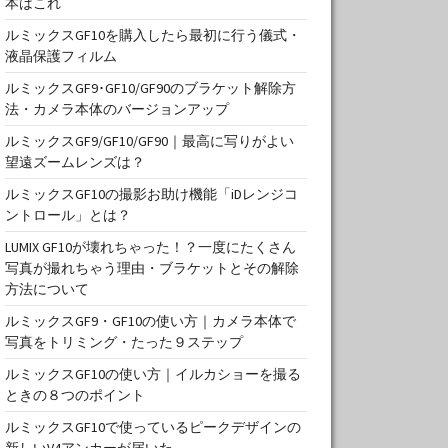
本はこれ
ルミックスGF10を購入したら最初に行う儀式・
液晶保護フィルム
ルミックスGF9･GF10/GF90のブラケット解除方
法・カメラ本体のバージョンアップ
ルミックスGF9/GF10/GF90｜最高に写りがよい
望遠ズームレンズは？
ルミックスGF10の撮影お助け機能「iDレンジコ
ントロール」とは？
LUMIX GF10が壊れちゃった！？一度にたくさん
写真が撮れちゃう理由・ブラケットとその解除
方法について
ルミックスGF9・GF10の使い方｜カメラ本体で
写真をトリミング・たった９ステップ
ルミックスGF10の使い方｜イルカショーを撮る
ときの８つのポイント
ルミックスGF10で使っているピークデザインの
新しいV4アンカーが届いた