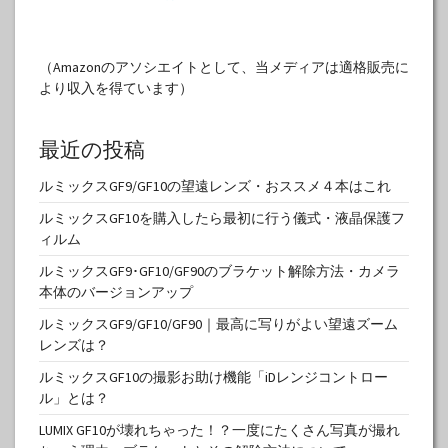
（Amazonのアソシエイトとして、当メディアは適格販売に
より収入を得ています）
最近の投稿
ルミックスGF9/GF10の望遠レンズ・おススメ４本はこれ
ルミックスGF10を購入したら最初に行う儀式・液晶保護フ
ィルム
ルミックスGF9･GF10/GF90のブラケット解除方法・カメラ
本体のバージョンアップ
ルミックスGF9/GF10/GF90｜最高に写りがよい望遠ズーム
レンズは？
ルミックスGF10の撮影お助け機能「iDレンジコントロー
ル」とは？
LUMIX GF10が壊れちゃった！？一度にたくさん写真が撮れ