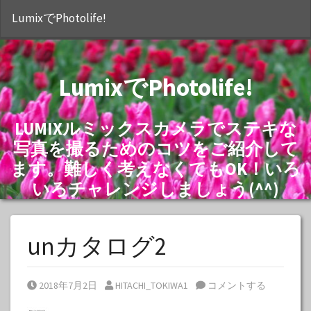
S
LumixでPhotolife!
LumixでPhotolife!
LUMIXルミックスカメラでステキな
写真を撮るためのコツをご紹介して
ます。難しく考えなくてもOK！いろ
いろチャレンジしましょう(^^)
unカタログ2
Posted on
Posted by
2018年7月2日
HITACHI_TOKIWA1
コメントする