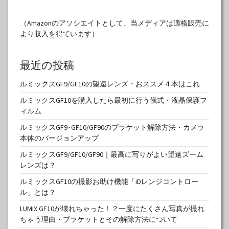
（Amazonのアソシエイトとして、当メディアは適格販売に
より収入を得ています）
最近の投稿
ルミックスGF9/GF10の望遠レンズ・おススメ４本はこれ
ルミックスGF10を購入したら最初に行う儀式・液晶保護フ
ィルム
ルミックスGF9･GF10/GF90のブラケット解除方法・カメラ
本体のバージョンアップ
ルミックスGF9/GF10/GF90｜最高に写りがよい望遠ズーム
レンズは？
ルミックスGF10の撮影お助け機能「iDレンジコントロー
ル」とは？
LUMIX GF10が壊れちゃった！？一度にたくさん写真が撮れ
ちゃう理由・ブラケットとその解除方法について