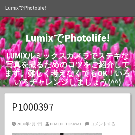
S
LumixでPhotolife!
LumixでPhotolife!
LUMIXルミックスカメラでステキな
写真を撮るためのコツをご紹介して
ます。難しく考えなくてもOK！いろ
いろチャレンジしましょう(^^)
P1000397
Posted on
Posted by
2018年5月7日
HITACHI_TOKIWA1
コメントする