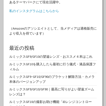
あるテーマパークにて現在活躍中。
私のインスタグラムはこちらから
（Amazonのアソシエイトとして、当メディアは適格販売に
より収入を得ています）
最近の投稿
ルミックスGF9/GF10の望遠レンズ・おススメ４本はこれ
ルミックスGF10を購入したら最初に行う儀式・液晶保護フ
ィルム
ルミックスGF9･GF10/GF90のブラケット解除方法・カメラ
本体のバージョンアップ
ルミックスGF9/GF10/GF90｜最高に写りがよい望遠ズーム
レンズは？
ルミックスGF10の撮影お助け機能「iDレンジコントロー