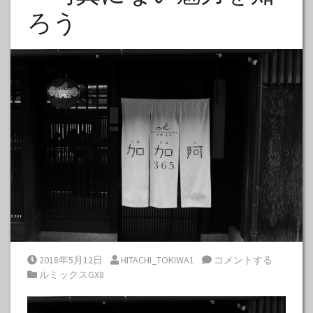
ろう
Posted on
Posted by
2018年5月12日
HITACHI_TOKIWA1
コメントする
Posted in
ルミックスGX8