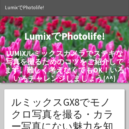
S
LumixでPhotolife!
LumixでPhotolife!
LUMIXルミックスカメラでステキな
写真を撮るためのコツをご紹介して
ます。難しく考えなくてもOK！いろ
いろチャレンジしましょう(^^)
ルミックスGX8でモノ
クロ写真を撮る・カラ
ー写真にない魅力を知