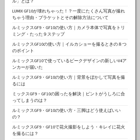
ル」とは？
LUMIX GF10が壊れちゃった！？一度にたくさん写真が撮れ
ちゃう理由・ブラケットとその解除方法について
ルミックスGF9・GF10の使い方｜カメラ本体で写真をトリ
ミング・たった９ステップ
ルミックスGF10の使い方｜イルカショーを撮るときの８つ
のポイント
ルミックスGF10で使っているピークデザインの新しいV4ア
ンカーが届いた
ルミックスGF9・GF10の使い方｜背景をぼかして写真を撮
るには
ミックスGF9・GF10の困ったを解決｜ピントがうしろに合
ってしまうのは？
ルミックスGF9・GF10の使い方・三脚はどう使えばいい
の？
ルミックスGF9・GF10で花火撮影をしよう・キレイに花火
を撮るには？