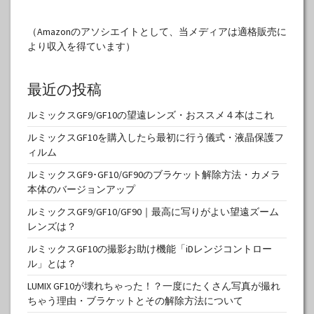
（Amazonのアソシエイトとして、当メディアは適格販売に
より収入を得ています）
最近の投稿
ルミックスGF9/GF10の望遠レンズ・おススメ４本はこれ
ルミックスGF10を購入したら最初に行う儀式・液晶保護フ
ィルム
ルミックスGF9･GF10/GF90のブラケット解除方法・カメラ
本体のバージョンアップ
ルミックスGF9/GF10/GF90｜最高に写りがよい望遠ズーム
レンズは？
ルミックスGF10の撮影お助け機能「iDレンジコントロー
ル」とは？
LUMIX GF10が壊れちゃった！？一度にたくさん写真が撮れ
ちゃう理由・ブラケットとその解除方法について