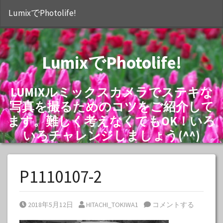
S
LumixでPhotolife!
LumixでPhotolife!
LUMIXルミックスカメラでステキな
写真を撮るためのコツをご紹介して
ます。難しく考えなくてもOK！いろ
いろチャレンジしましょう(^^)
P1110107-2
Posted on
Posted by
2018年5月12日
HITACHI_TOKIWA1
コメントする