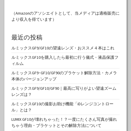
（Amazonのアソシエイトとして、当メディアは適格販売に
より収入を得ています）
最近の投稿
ルミックスGF9/GF10の望遠レンズ・おススメ４本はこれ
ルミックスGF10を購入したら最初に行う儀式・液晶保護フ
ィルム
ルミックスGF9･GF10/GF90のブラケット解除方法・カメラ
本体のバージョンアップ
ルミックスGF9/GF10/GF90｜最高に写りがよい望遠ズーム
レンズは？
ルミックスGF10の撮影お助け機能「iDレンジコントロー
ル」とは？
LUMIX GF10が壊れちゃった！？一度にたくさん写真が撮れ
ちゃう理由・ブラケットとその解除方法について