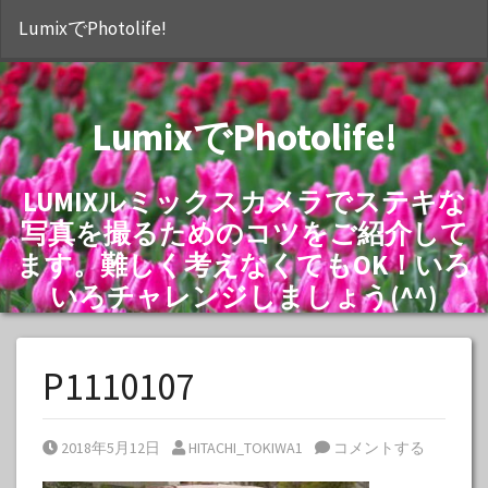
S
LumixでPhotolife!
LumixでPhotolife!
LUMIXルミックスカメラでステキな
写真を撮るためのコツをご紹介して
ます。難しく考えなくてもOK！いろ
いろチャレンジしましょう(^^)
P1110107
Posted on
Posted by
2018年5月12日
HITACHI_TOKIWA1
コメントする