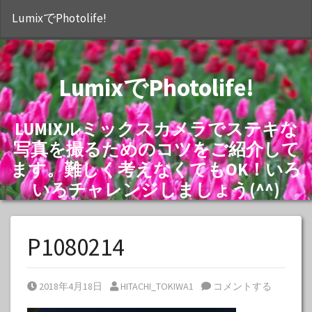
S
LumixでPhotolife!
LumixでPhotolife!
LUMIXルミックスカメラでステキな
写真を撮るためのコツをご紹介して
ます。難しく考えなくてもOK！いろ
いろチャレンジしましょう(^^)
P1080214
Posted on
Posted by
2018年4月18日
HITACHI_TOKIWA1
コメントする