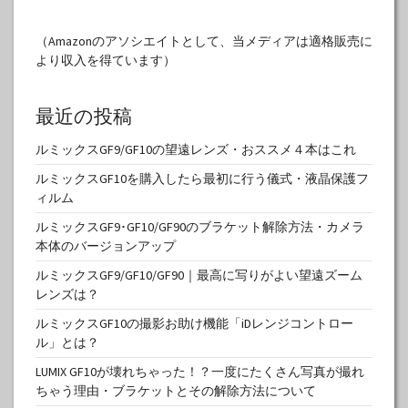
（Amazonのアソシエイトとして、当メディアは適格販売に
より収入を得ています）
最近の投稿
ルミックスGF9/GF10の望遠レンズ・おススメ４本はこれ
ルミックスGF10を購入したら最初に行う儀式・液晶保護フ
ィルム
ルミックスGF9･GF10/GF90のブラケット解除方法・カメラ
本体のバージョンアップ
ルミックスGF9/GF10/GF90｜最高に写りがよい望遠ズーム
レンズは？
ルミックスGF10の撮影お助け機能「iDレンジコントロー
ル」とは？
LUMIX GF10が壊れちゃった！？一度にたくさん写真が撮れ
ちゃう理由・ブラケットとその解除方法について